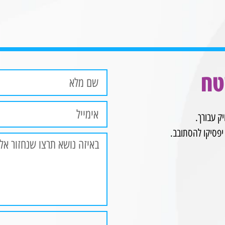
טח
יפסיקו להסתובב.