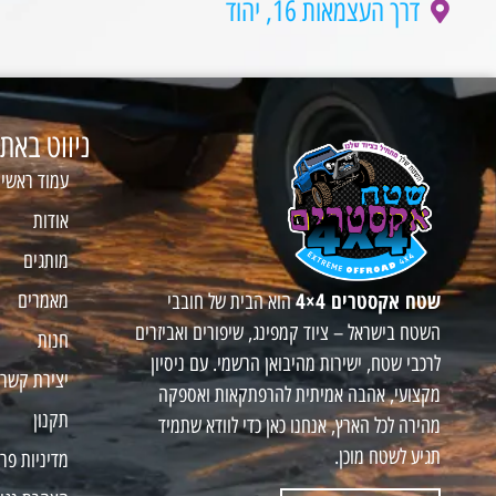
דרך העצמאות 16, יהוד
ניווט באת
עמוד ראשי
אודות
מותגים
שטח אקסטרים 4×4
מאמרים
הוא הבית של חובבי
השטח בישראל – ציוד קמפינג, שיפורים ואביזרים
חנות
לרכבי שטח, ישירות מהיבואן הרשמי. עם ניסיון
יצירת קשר
מקצועי, אהבה אמיתית להרפתקאות ואספקה
תקנון
מהירה לכל הארץ, אנחנו כאן כדי לוודא שתמיד
תגיע לשטח מוכן.
מדיניות פר