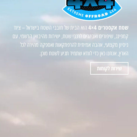
שטח אקסטרים 4×4
הוא הבית של חובבי השטח בישראל – ציוד
קמפינג, שיפורים ואביזרים לרכבי שטח, ישירות מהיבואן הרשמי. עם
ניסיון מקצועי, אהבה אמיתית להרפתקאות ואספקה מהירה לכל
הארץ, אנחנו כאן כדי לוודא שתמיד תגיע לשטח מוכן.
שירות לקוחות