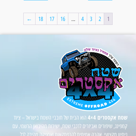
←
18
17
16
…
4
3
2
1
שטח אקסטרים 4×4
הוא הבית של חובבי השטח בישראל – ציוד
קמפינג, שיפורים ואביזרים לרכבי שטח, ישירות מהיבואן הרשמי. עם
ניסיון מקצועי, אהבה אמיתית להרפתקאות ואספקה מהירה לכל