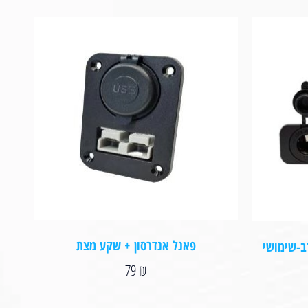
פאנל אנדרסון + שקע מצת
נדרסון רב-שימושי
79
₪