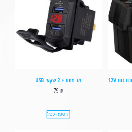
מארז למצבר נייד ALL-TOP – תחנת כוח 12V
מד מתח + 2 שקעי USB
79
₪
הוספה לסל