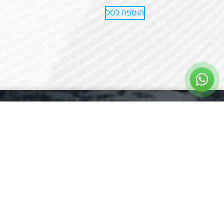
הוספה לסל
ניווט באת
עמוד ראשי
אודות
מותגים
שטח אקסטרים 4×4
מאמרים
הוא הבית של חובבי
השטח בישראל – ציוד קמפינג, שיפורים ואביזרים
חנות
לרכבי שטח, ישירות מהיבואן הרשמי. עם ניסיון