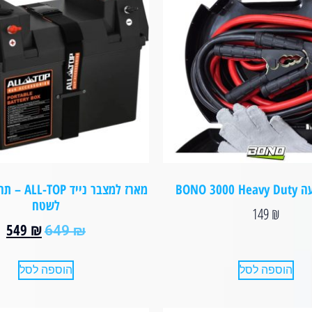
BONO 30
לשטח
149
₪
549
₪
649
₪
הוספה לסל
הוספה לסל