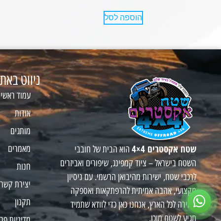
הוספה לסל
ניווט באת
עמוד ראשי
אודות
מותגים
שטח אקסטרים 4×4
מאמרים
הוא הבית של חובבי
השטח בישראל – ציוד קמפינג, שיפורים ואביזרים
חנות
לרכבי שטח, ישירות מהיבואן הרשמי. עם ניסיון
יצירת קשר
מקצועי, אהבה אמיתית להרפתקאות ואספקה
תקנון
מהירה לכל הארץ, אנחנו כאן כדי לוודא שתמיד
תגיע לשטח מוכן.
מדיניות פר