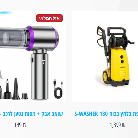
אזל המלאי
ץ גבוה S-WASHER 180
שואב אבק + מפוח נטען לרכב – PARTEC
149
₪
1,899
₪