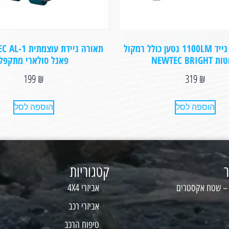
פנס תאורה נייד 1100LM נטען כולל רמקול
NEWTEC BRIGH
פאנל סולארי מתקפל
199
₪
319
₪
הוספה לסל
הוספה לסל
ר
קטגוריות
 – שטח אקסטרים
אביזרי 4X4
אביזרי רכב
טיפוח הרכב