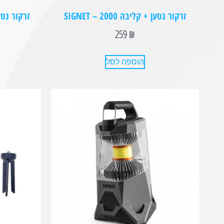
זרקור נטען + קליבה SIGNET – 2000
זרקור נטען + ק
259
₪
הוספה לסל