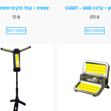
ליבה SIGNET – 6000
עששית + קוטל חרקים/יתושים ACTUS
99
₪
499
₪
הוספה לסל
הוספה לסל