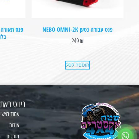
פנס עבודה נטען NEBO OMNI-2K
בלוטות T
249
₪
הוספה לסל
ניווט באת
עמוד ראשי
אודות
מותגים