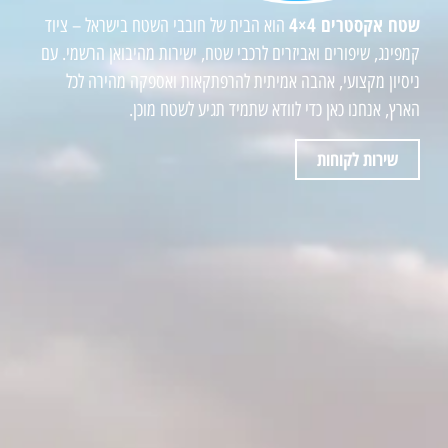
שטח אקסטרים 4×4
הוא הבית של חובבי השטח בישראל – ציוד
קמפינג, שיפורים ואביזרים לרכבי שטח, ישירות מהיבואן הרשמי. עם
ניסיון מקצועי, אהבה אמיתית להרפתקאות ואספקה מהירה לכל
הארץ, אנחנו כאן כדי לוודא שתמיד תגיע לשטח מוכן.
שירות לקוחות