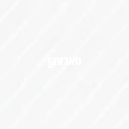
טאראקן