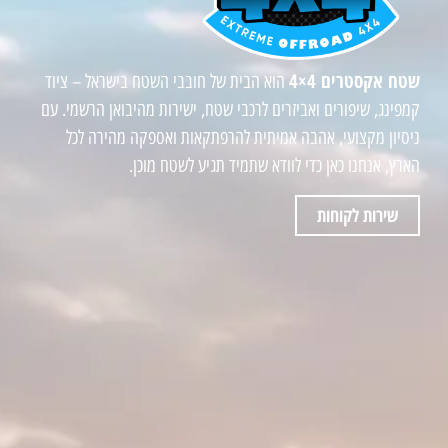
שטח אקסטרים 4×4
הוא הבית של חובבי השטח בישראל – ציוד
קמפינג, שיפורים ואביזרים לרכבי שטח, ישירות מהיבואן הרשמי. עם
ניסיון מקצועי, אהבה אמיתית להרפתקאות ואספקה מהירה לכל
הארץ, אנחנו כאן כדי לוודא שתמיד תגיע לשטח מוכן.
שירות לקוחות