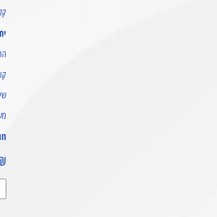
קל 
ית
הת
קומ
שי
מש
חו
₪