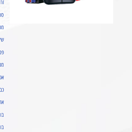
זרם 
סוללה
מתח
שקע ט
פנס
מנג
אפש
כב
אחרי
בו
בו