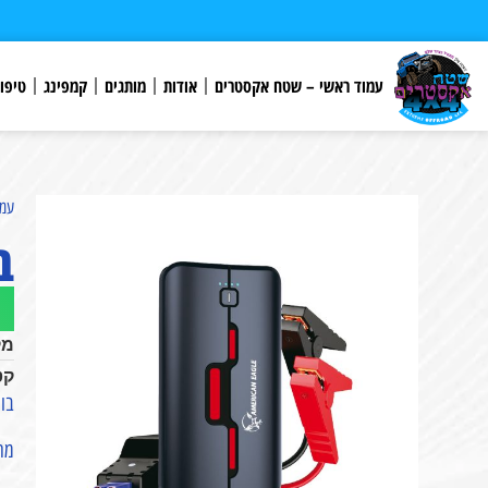
לתוכן
עמוד ראשי – שטח אקסטרים
אודות
מותגים
קמפינג
טיפו
עמו
בו
מק
קט
בוסטר
מתאים 