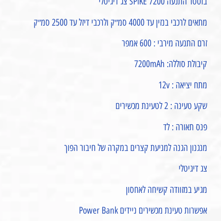
בוסטר התנעה SPIKE 7200 צג דיגיטלי
מתאים לרכבי בנזין עד 4000 סמ״ק ולרכבי דיזל עד 2500 סמ״ק
זרם התנעה מירבי : 600 אמפר
קיבולת סוללה: 7200mAh
מתח יציאה : 12v
שקע טעינה : 2 לטעינת מכשירים
פנס תאורה : לד
מנגנון הגנה למניעת קצרים במקרה של חיבור הפוך
צג דיגיטלי
מגיע במזוודה קשיחה לאחסון
אפשרות טעינת מכשירים ניידים Power Bank