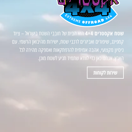
שטח אקסטרים 4×4
הוא הבית של חובבי השטח בישראל – ציוד
קמפינג, שיפורים ואביזרים לרכבי שטח, ישירות מהיבואן הרשמי. עם
ניסיון מקצועי, אהבה אמיתית להרפתקאות ואספקה מהירה לכל
הארץ, אנחנו כאן כדי לוודא שתמיד תגיע לשטח מוכן.
שירות לקוחות