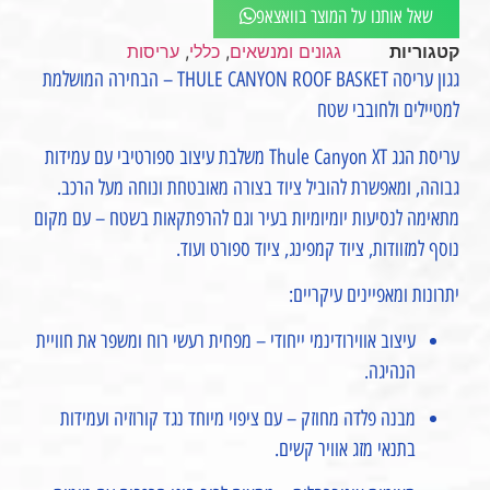
שאל אותנו על המוצר בוואצאפ
קטגוריות
גגונים ומנשאים
,
כללי
,
עריסות
גגון עריסה THULE CANYON ROOF BASKET – הבחירה המושלמת
למטיילים ולחובבי שטח
עריסת הגג Thule Canyon XT משלבת עיצוב ספורטיבי עם עמידות
גבוהה, ומאפשרת להוביל ציוד בצורה מאובטחת ונוחה מעל הרכב.
מתאימה לנסיעות יומיומיות בעיר וגם להרפתקאות בשטח – עם מקום
נוסף למזוודות, ציוד קמפינג, ציוד ספורט ועוד.
יתרונות ומאפיינים עיקריים:
עיצוב אווירודינמי ייחודי – מפחית רעשי רוח ומשפר את חוויית
הנהיגה.
מבנה פלדה מחוזק – עם ציפוי מיוחד נגד קורוזיה ועמידות
בתנאי מזג אוויר קשים.