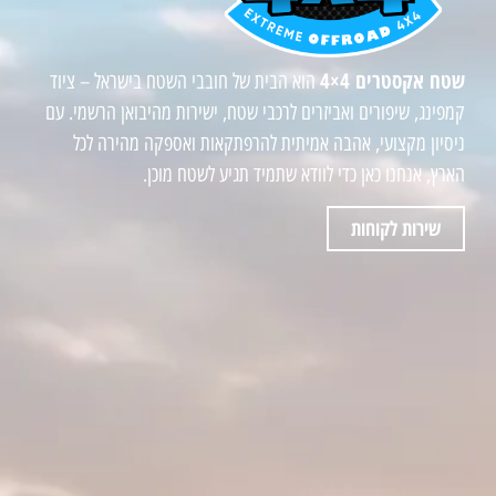
שטח אקסטרים 4×4
הוא הבית של חובבי השטח בישראל – ציוד
קמפינג, שיפורים ואביזרים לרכבי שטח, ישירות מהיבואן הרשמי. עם
ניסיון מקצועי, אהבה אמיתית להרפתקאות ואספקה מהירה לכל
הארץ, אנחנו כאן כדי לוודא שתמיד תגיע לשטח מוכן.
שירות לקוחות