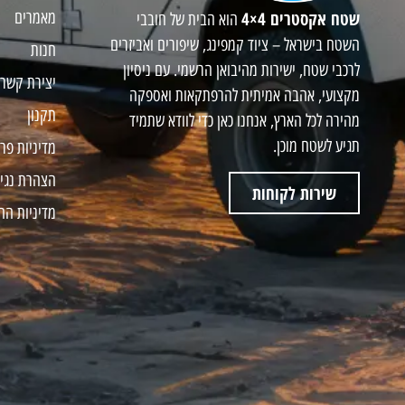
שטח אקסטרים 4×4
מאמרים
הוא הבית של חובבי
השטח בישראל – ציוד קמפינג, שיפורים ואביזרים
חנות
לרכבי שטח, ישירות מהיבואן הרשמי. עם ניסיון
יצירת קשר
מקצועי, אהבה אמיתית להרפתקאות ואספקה
תקנון
מהירה לכל הארץ, אנחנו כאן כדי לוודא שתמיד
תגיע לשטח מוכן.
מדיניות פר
הצהרת נגי
שירות לקוחות
מדיניות הח