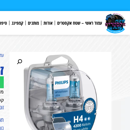
לתוכן
עמוד ראשי – שטח אקסטרים
אודות
מותגים
קמפינג
טיפו
עמו
זוג 
מק
קט
זוג נורות 
תאו