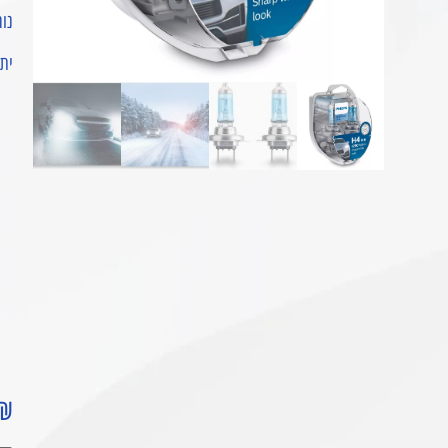
נור
יתר
₪