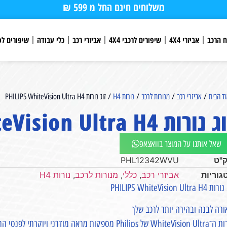
משלוחים חינם החל מ 599 ₪
ח הרכב
אביזרי 4X4
שיפורים לרכבי 4X4
אביזרי רכב
כלי עבודה
שיפורים לפ
ד הבית
/
אביזרי רכב
/
מנורות לרכב
/
נורות H4
/ זוג נורות PHILIPS WhiteVision Ultra H4
נורות PHILIPS WhiteVision Ultra H4
שאל אותנו על המוצר בוואצאפ
"ט
PHL12342WVU
גוריות
אביזרי רכב
,
כללי
,
מנורות לרכב
,
נורות H4
PHILIPS WhiteVision Ultra H4
רה לבנה ובהירה יותר לרכב שלך
נורות ה־WhiteVision Ultra של Philips מספקות מראה מו