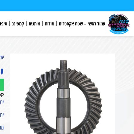
לתוכן
עמוד ראשי – שטח אקסטרים
אודות
מותגים
קמפינג
טיפו
עמו
יח
קט
יחסי
יחס : 9
מתא