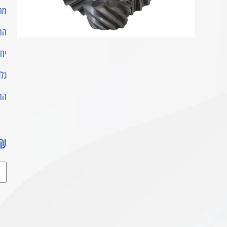
מתא
הת
יחסי הע
גלגלי 
הת
₪