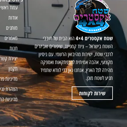
עמוד ראשי
אודות
מותגים
שטח אקסטרים 4×4
מאמרים
הוא הבית של חובבי
השטח בישראל – ציוד קמפינג, שיפורים ואביזרים
חנות
לרכבי שטח, ישירות מהיבואן הרשמי. עם ניסיון
יצירת קשר
מקצועי, אהבה אמיתית להרפתקאות ואספקה
תקנון
מהירה לכל הארץ, אנחנו כאן כדי לוודא שתמיד
תגיע לשטח מוכן.
מדיניות פר
הצהרת נגי
שירות לקוחות
מדיניות הח