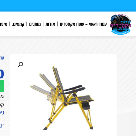
לתוכן
עמוד ראשי – שטח אקסטרים
אודות
מותגים
קמפינג
טיפו
עמו
כי
מק
קט
כיס
דגם NIRVANA מתכוונן 3 מצבי כוונ