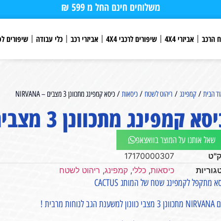
משלוחים חינם החל מ 599 ₪
ח הרכב
אביזרי 4X4
שיפורים לרכבי 4X4
אביזרי רכב
כלי עבודה
שיפורים לפ
ד הבית
/
קמפינג
/
ריהוט לשטח
/
כיסאות
/ כיסא קמפינג מתכוונן 3 מצבים – NIRVANA
סא קמפינג מתכוונן 3 מצבים – NIRVANA
שאל אותנו על המוצר בוואצאפ
"ט
17170000307
גוריות
כיסאות
,
כללי
,
קמפינג
,
ריהוט לשטח
א מתקפל לקמפינג שטח של המותג CACTUS
ון למשענת הגב לנוחות מרבית !