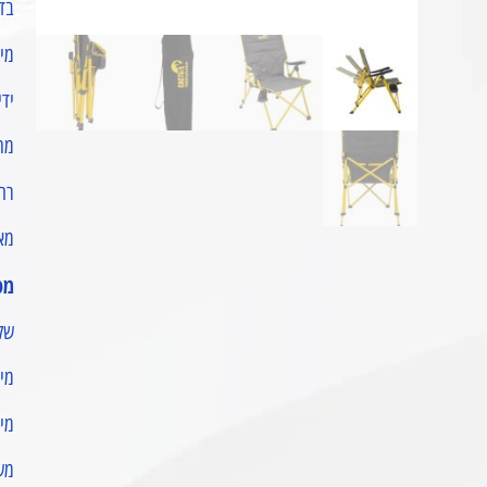
בד 600D מחוזק בעל תפירות כפולות 
מיל
ידי
מת
רח
מא
מפ
של
מידו
מידו
משקל