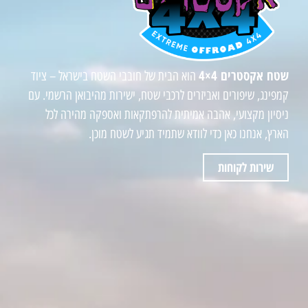
שטח אקסטרים 4×4
הוא הבית של חובבי השטח בישראל – ציוד
קמפינג, שיפורים ואביזרים לרכבי שטח, ישירות מהיבואן הרשמי. עם
ניסיון מקצועי, אהבה אמיתית להרפתקאות ואספקה מהירה לכל
הארץ, אנחנו כאן כדי לוודא שתמיד תגיע לשטח מוכן.
שירות לקוחות