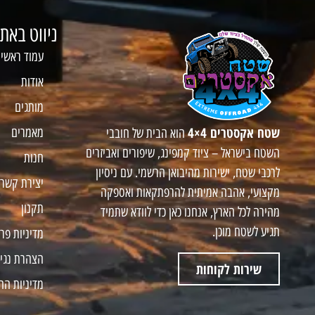
ניווט באת
עמוד ראשי
אודות
מותגים
שטח אקסטרים 4×4
מאמרים
הוא הבית של חובבי
השטח בישראל – ציוד קמפינג, שיפורים ואביזרים
חנות
לרכבי שטח, ישירות מהיבואן הרשמי. עם ניסיון
יצירת קשר
מקצועי, אהבה אמיתית להרפתקאות ואספקה
תקנון
מהירה לכל הארץ, אנחנו כאן כדי לוודא שתמיד
תגיע לשטח מוכן.
מדיניות פר
הצהרת נגי
שירות לקוחות
מדיניות הח