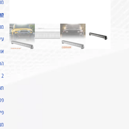
מתא
תכ
מהדור
עיצוב SIGN
אורך:
הספ
2 מצבי תאורה
תאורת D
פס 
פיז
מב