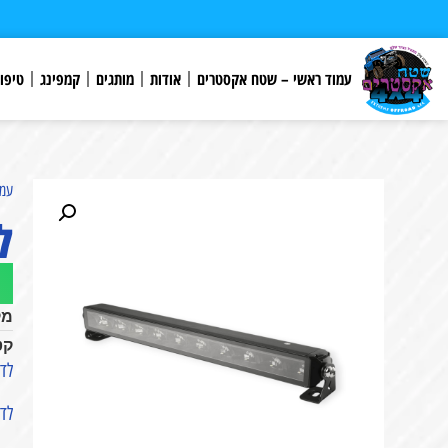
לתוכן
עמוד ראשי – שטח אקסטרים
אודות
מותגים
קמפינג
טיפו
עמו
לד ב
מק
קט
לד בר 55 ס"מ
לד בר בעיצוב DESIGN