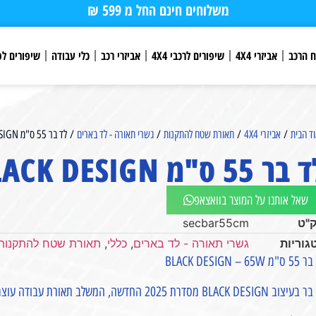
משלוחים חינם החל מ 599 ₪
ח הרכב
אביזרי 4X4
שיפורים לרכבי 4X4
אביזרי רכב
כלי עבודה
שיפורים לפ
ד הבית
/
אביזרי 4X4
/
תאורת שטח להתקנות
/
גשרי תאורה - לד בארים
/ לד בר 55 ס"מ BLACK DESIGN
ר 55 ס"מ BLACK DESIGN
שאל אותנו על המוצר בוואצאפ
"ט
secbar55cm
גוריות
גשרי תאורה - לד בארים
,
כללי
,
תאורת שטח להתקנות
 BLACK DESIGN – 65W
BLACK  מסדרת 2025 החדשה, המשלב תאורת עבודה עוצמתית יחד עם פס לד אווירה למראה יוקרתי ומודרני.