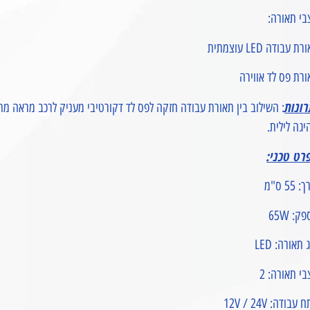
בי תאורה:
ת עבודה LED עוצמתית
רת פס לד אווירה
רונות
: השילוב בין תאורת עבודה חזקה לפס לד דקורטיבי מעניק לרכב מראה מ
יגה לילית.
רט טכני:
 55 ס"מ
ק: 65W
 תאורה: LED
י תאורה: 2
עבודה: 12V / 24V