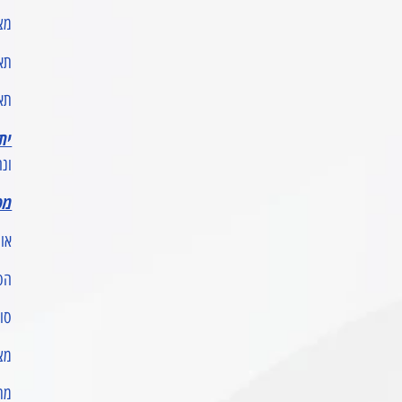
מצ
תאור
תאו
ית
ונה
מפ
אורך:
הספ
סוג
מצב
מתח 