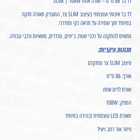
לד בר 86 ס"מ – שורה אחת SLIM | 108W
לד בר איכותי ועוצמתי בעיצוב SLIM צר, המעניק תאורה חזקה
במיוחד תוך שמירה על מראה נקי ומודרני.
מתאים להתקנה על רכבי שטח, ג'יפים, טנדרים, משאיות ורכבי עבודה.
תכונות עיקריות:
עיצוב SLIM צר ומתקדם
אורך: 86 ס"מ
שורת לדים אחת
הספק: 108W
תאורת LED עוצמתית ובהירה במיוחד
פיזור אור רחב ויעיל