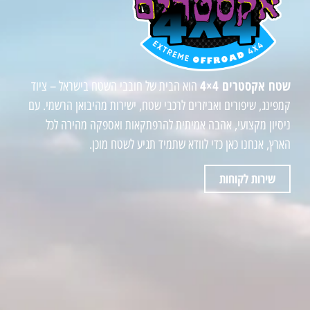
שטח אקסטרים 4×4
הוא הבית של חובבי השטח בישראל – ציוד
קמפינג, שיפורים ואביזרים לרכבי שטח, ישירות מהיבואן הרשמי. עם
ניסיון מקצועי, אהבה אמיתית להרפתקאות ואספקה מהירה לכל
הארץ, אנחנו כאן כדי לוודא שתמיד תגיע לשטח מוכן.
שירות לקוחות