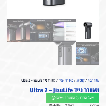
עמוד הבית
/
קמפינג
/
מאווררי שטח
/ מאוורר נייד Ultra 2 – JisuLife
מאוורר נייד Ultra 2 – JisuLife
שאל אותנו על המוצר בוואצאפ
מק"ט
JS-HF-ULTRA1