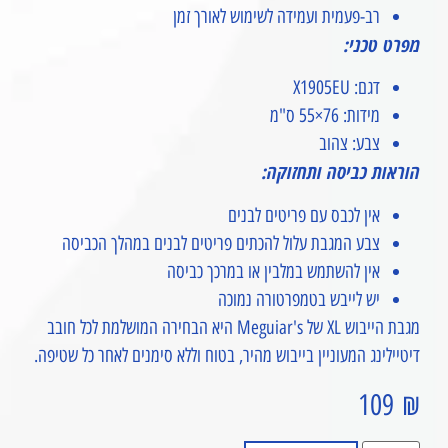
רב-פעמית ועמידה לשימוש לאורך זמן
מפרט טכני:
דגם: X1905EU
מידות: 76×55 ס"מ
צבע: צהוב
הוראות כביסה ותחזוקה:
אין לכבס עם פריטים לבנים
צבע המגבת עלול להכתים פריטים לבנים במהלך הכביסה
אין להשתמש במלבין או במרכך כביסה
יש לייבש בטמפרטורה נמוכה
מגבת הייבוש XL של Meguiar's היא הבחירה המושלמת לכל חובב
דיטיילינג המעוניין בייבוש מהיר, בטוח וללא סימנים לאחר כל שטיפה.
109
₪