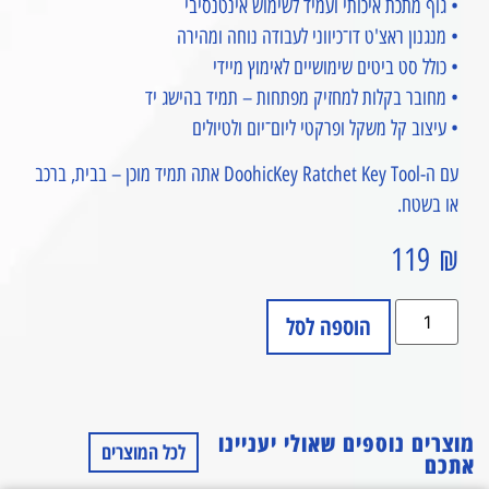
• גוף מתכת איכותי ועמיד לשימוש אינטנסיבי
• מנגנון ראצ'ט דו־כיווני לעבודה נוחה ומהירה
• כולל סט ביטים שימושיים לאימוץ מיידי
• מחובר בקלות למחזיק מפתחות – תמיד בהישג יד
• עיצוב קל משקל ופרקטי ליום־יום ולטיולים
עם ה-DoohicKey Ratchet Key Tool אתה תמיד מוכן – בבית, ברכב
או בשטח.
119
₪
הוספה לסל
מוצרים נוספים שאולי יעניינו
לכל המוצרים
אתכם