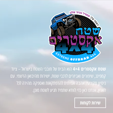
שטח אקסטרים 4×4
הוא הבית של חובבי השטח בישראל – ציוד
קמפינג, שיפורים ואביזרים לרכבי שטח, ישירות מהיבואן הרשמי. עם
ניסיון מקצועי, אהבה אמיתית להרפתקאות ואספקה מהירה לכל
הארץ, אנחנו כאן כדי לוודא שתמיד תגיע לשטח מוכן.
שירות לקוחות