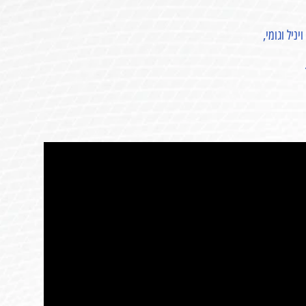
יל וגומי,