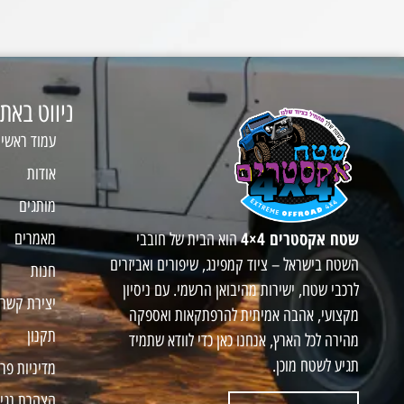
ניווט באת
עמוד ראשי
אודות
מותגים
שטח אקסטרים 4×4
מאמרים
הוא הבית של חובבי
השטח בישראל – ציוד קמפינג, שיפורים ואביזרים
חנות
לרכבי שטח, ישירות מהיבואן הרשמי. עם ניסיון
יצירת קשר
מקצועי, אהבה אמיתית להרפתקאות ואספקה
תקנון
מהירה לכל הארץ, אנחנו כאן כדי לוודא שתמיד
תגיע לשטח מוכן.
מדיניות פר
הצהרת נגי