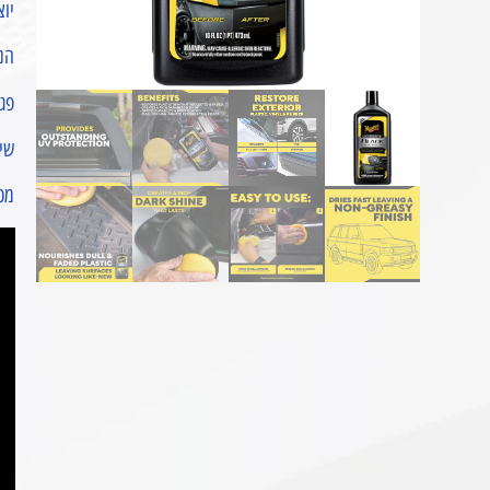
יוצר
הנו
פגו
שימ
מכיל: 