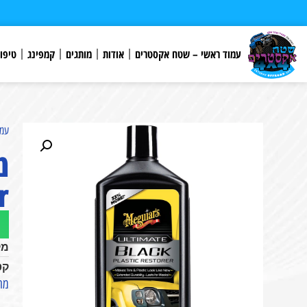
לתוכן
עמוד ראשי – שטח אקסטרים
אודות
מותגים
קמפינג
טיפו
עמו
r
מק
קט
מחדש