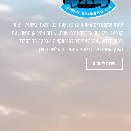
שטח אקסטרים 4×4
הוא הבית של חובבי השטח בישראל – ציוד
קמפינג, שיפורים ואביזרים לרכבי שטח, ישירות מהיבואן הרשמי. עם
ניסיון מקצועי, אהבה אמיתית להרפתקאות ואספקה מהירה לכל
הארץ, אנחנו כאן כדי לוודא שתמיד תגיע לשטח מוכן.
שירות לקוחות