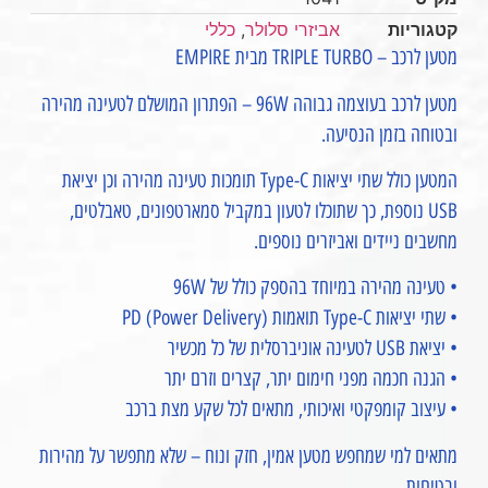
קטגוריות
אביזרי סלולר
,
כללי
מטען לרכב – TRIPLE TURBO מבית EMPIRE
מטען לרכב בעוצמה גבוהה 96W – הפתרון המושלם לטעינה מהירה
ובטוחה בזמן הנסיעה.
המטען כולל שתי יציאות Type-C תומכות טעינה מהירה וכן יציאת
USB נוספת, כך שתוכלו לטעון במקביל סמארטפונים, טאבלטים,
מחשבים ניידים ואביזרים נוספים.
• טעינה מהירה במיוחד בהספק כולל של 96W
• שתי יציאות Type-C תואמות PD (Power Delivery)
• יציאת USB לטעינה אוניברסלית של כל מכשיר
• הגנה חכמה מפני חימום יתר, קצרים וזרם יתר
• עיצוב קומפקטי ואיכותי, מתאים לכל שקע מצת ברכב
מתאים למי שמחפש מטען אמין, חזק ונוח – שלא מתפשר על מהירות
ובטיחות.