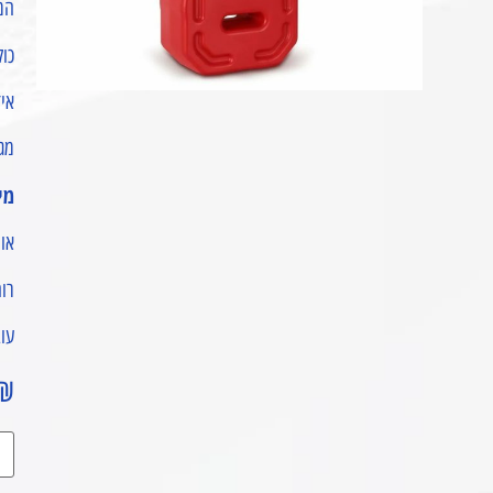
המי
כול
איד
מג
מי
אורך 
רוחב 
עובי 
₪