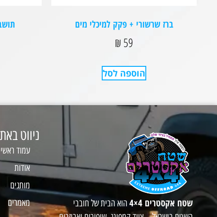
ברז שרשורי + פקק למיכלי מים
תושבת 
₪
59
הוספה לסל
ניווט באת
עמוד ראשי
אודות
מותגים
שטח אקסטרים 4×4
מאמרים
הוא הבית של חובבי
השטח בישראל – ציוד קמפינג, שיפורים ואביזרים