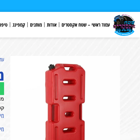
לתוכן
עמוד ראשי – שטח אקסטרים
אודות
מותגים
קמפינג
טיפו
עמו
מי
מק
קט
מיכל 
מיכ