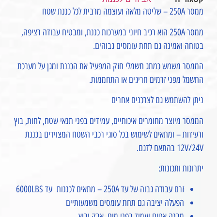
ממסר 250A – שליטה מלאה ועוצמה מרבית לכל כננת שטח
ממסר 250A הוא רכיב חיוני במערכות כננת, ומבטיח עבודה רציפה,
בטוחה ואמינה גם תחת עומסים גבוהים.
הממסר משמש כמתג חשמלי חזק המפעיל את הכננת ומגן על מערכת
החשמל מפני זרמים חריגים או התחממות.
ניתן להשתמש גם לצרכנים אחרים
הממסר מיוצר מחומרים איכותיים, עמידים בפני תנאי שטח, לחות, בוץ
ורעידות – ומתאים לשימוש בכל סוגי רכבי השטח המצוידים בכננת
12V/24V בהתאם לדגם.
יתרונות ותכונות:
זרם עבודה גבוה של עד 250A – מתאים לכננות עד 6000LBS
הפעלה יציבה גם תחת עומסים משמעותיים
מבנה אטום ועמיד בפני מים, אבק ובוץ