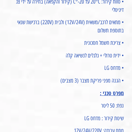
• טווח קירור: 20°C עד 20-°C (קירור והקפאה) בחירה על ידי צג
דיגיטלי
• מתאים לרכב/משאית (12V/24V) ולבית (220V) ברכישת שנאי
בתוספת תשלום
• צריכת חשמל חסכונית
• ידית טרולי + גלגלים לנשיאה קלה
• מדחס LG
• הגנה מפני פריקת מצבר (3 מצבים)
מפרט טכני :
נפח: 50 ליטר
שיטת קירור : מדחס LG
מתח עבודה: 12V/24V/220V