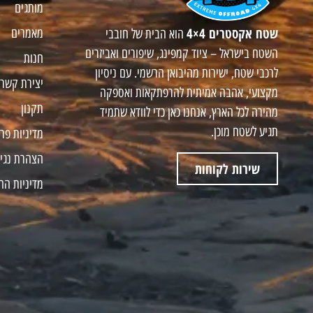
מותגים
שטח אקסטרים 4×4
מאמרים
הוא הבית של חובבי
השטח בישראל – ציוד קמפינג, שיפורים ואביזרים
חנות
לרכבי שטח, ישירות מהיבואן הרשמי. עם ניסיון
יצירת קשר
מקצועי, אהבה אמיתית להרפתקאות ואספקה
תקנון
מהירה לכל הארץ, אנחנו כאן כדי לוודא שתמיד
תגיע לשטח מוכן.
מדיניות פר
הצהרת נגי
שירות לקוחות
מדיניות הח