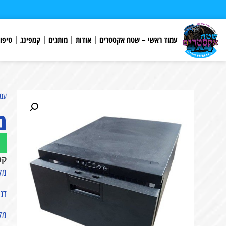
לתוכן
עמוד ראשי – שטח אקסטרים
אודות
מותגים
קמפינג
טיפו
עמו
מק
קט
מקרר
דגם :
מקרר/מ