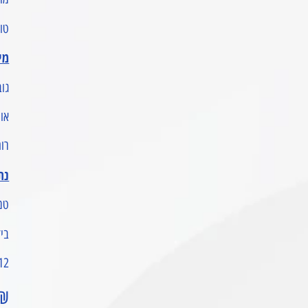
טווח
מי
גובה 
אורך 
רוחב 
נת
טמ
ביד
12 חודשי אחריות יבואן 
₪