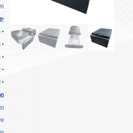
מקר
ית
• נפ
• טווח קירו
• מ
• 
• 
מפ
נפח: 0
שיט
מתח 