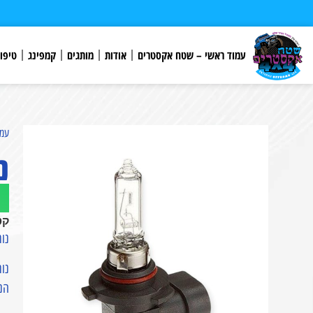
לתוכן
עמוד ראשי – שטח אקסטרים
אודות
מותגים
קמפינג
טיפו
עמו
נו
קט
נורת הלוג
נורת הלוגן HB3 (9005) איכו
הנו