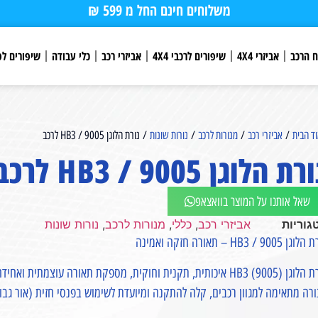
משלוחים חינם החל מ 599 ₪
ח הרכב
אביזרי 4X4
שיפורים לרכבי 4X4
אביזרי רכב
כלי עבודה
שיפורים לפ
ד הבית
/
אביזרי רכב
/
מנורות לרכב
/
נורות שונות
/ נורת הלוגן HB3 / 9005 לרכב
רת הלוגן HB3 / 9005 לרכב
שאל אותנו על המוצר בוואצאפ
גוריות
אביזרי רכב
,
כללי
,
מנורות לרכב
,
נורות שונות
ן HB3 / 9005 – תאורה חזקה ואמינה
תית, תקנית וחוקית, מספקת תאורה עוצמתית ואחידה המבטיחה שדה ראייה רחב יותר ובטיחות משופרת בנהיגה.
רה מתאימה למגוון רכבים, קלה להתקנה ומיועדת לשימוש בפנסי חזית (אור גב