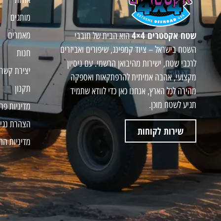
מותגים
שטח אקסטרים 4×4
מאמרים
הוא הבית של חובבי
השטח בישראל – ציוד קמפינג, שיפורים ואביזרים
חנות
לרכבי שטח, ישירות מהיבואן הרשמי. עם ניסיון
יצירת קשר
מקצועי, אהבה אמיתית להרפתקאות ואספקה
תקנון
מהירה לכל הארץ, אנחנו כאן כדי לוודא שתמיד
תגיע לשטח מוכן.
מדיניות פר
הצהרת נגי
שירות לקוחות
מדיניות הח