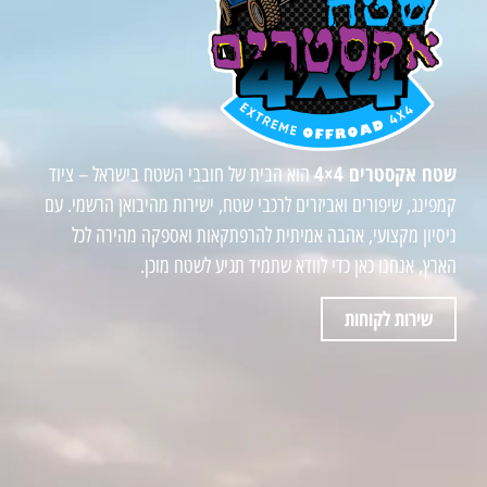
שטח אקסטרים 4×4
הוא הבית של חובבי השטח בישראל – ציוד
קמפינג, שיפורים ואביזרים לרכבי שטח, ישירות מהיבואן הרשמי. עם
ניסיון מקצועי, אהבה אמיתית להרפתקאות ואספקה מהירה לכל
הארץ, אנחנו כאן כדי לוודא שתמיד תגיע לשטח מוכן.
שירות לקוחות