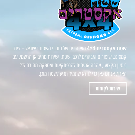
שטח אקסטרים 4×4
הוא הבית של חובבי השטח בישראל – ציוד
קמפינג, שיפורים ואביזרים לרכבי שטח, ישירות מהיבואן הרשמי. עם
ניסיון מקצועי, אהבה אמיתית להרפתקאות ואספקה מהירה לכל
הארץ, אנחנו כאן כדי לוודא שתמיד תגיע לשטח מוכן.
שירות לקוחות