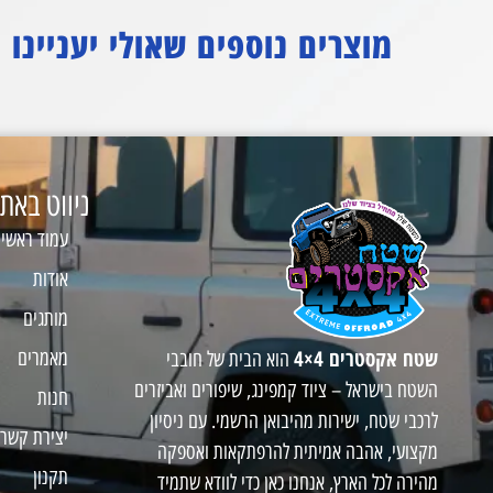
מוצרים נוספים שאולי יעניינו
ניווט באת
עמוד ראשי
אודות
מותגים
שטח אקסטרים 4×4
מאמרים
הוא הבית של חובבי
השטח בישראל – ציוד קמפינג, שיפורים ואביזרים
חנות
לרכבי שטח, ישירות מהיבואן הרשמי. עם ניסיון
יצירת קשר
מקצועי, אהבה אמיתית להרפתקאות ואספקה
תקנון
מהירה לכל הארץ, אנחנו כאן כדי לוודא שתמיד