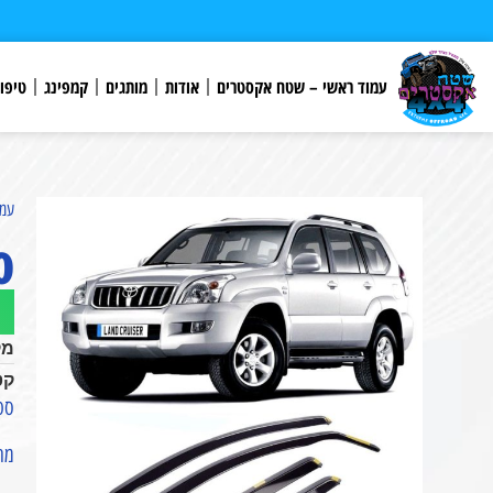
לתוכן
עמוד ראשי – שטח אקסטרים
אודות
מותגים
קמפינג
טיפו
עמו
סט
מק
קט
סט מ
מתאים 