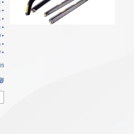
• 
• מ
• 
• מ
• ע
• ה
• ל
פתר
₪