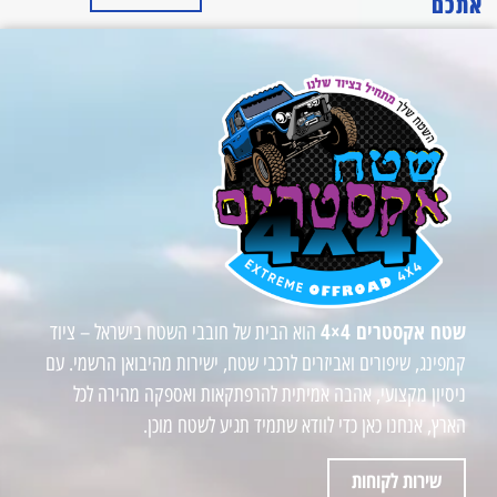
אתכם
שטח אקסטרים 4×4
הוא הבית של חובבי השטח בישראל – ציוד
קמפינג, שיפורים ואביזרים לרכבי שטח, ישירות מהיבואן הרשמי. עם
ניסיון מקצועי, אהבה אמיתית להרפתקאות ואספקה מהירה לכל
הארץ, אנחנו כאן כדי לוודא שתמיד תגיע לשטח מוכן.
שירות לקוחות