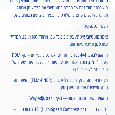
גרסת בולמי MRA (Monotube Remote Reservoir Adjustable),
היא גרסה מתקדמת של הבולם המונוטיובי עם מיכל שמן מרוחק,
ומיועדת לאנשים שרוצים יכולת כוונון מלאה וביצועים גבוהים בשטח.
מבנה וטכנולוגיה
צינור מונוטיובי איכותי, בשילוב מיכל שמן מרוחק (60 מ"מ), המגדיל
נפח שמן ומשפר פיזור חום .
מותאם לבולמי 4×4 כבדים: חומרים ואלמנטים עמידים – גוף DOM
בעובי 3 מ"מ, בוכנת אלומיניום עם פתחי זרימה גבוהים, ושילוב של
סיבי פחמן לשיפור הבלאי .
מערכת אטימה מתקדמת בת 3 שלבים (FKM-HNBR), המפחיתה
חיכוך ומשפרת עמידות לאורך זמן .
התאמה ושינויים בזמן אמת — 3-Way Adjustability
דחיסה מהירה (High-Speed Compression): 10 דרגות כוונון –