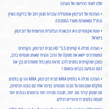
שלנו לאחר הרכישה של הערכה
• הערכות של דובינסון אוסטרליה עוברות מגוון רחב של בדיקות בארץ
ובחו"ל ומאושרות משרד התחבורה
• שטח אקסטרים היא היבואנית הבלעדית והרשמית של דובינסון
בישראל
• הערכה מכילה 4 קפיצים 3.5" HD מבית דובינסון, הקפיצים
המשודרגים יישאו את משקלו של הרכב והציוד שאותו תעמיסו ברכב,
כמובן שהקפיצים נותנים לרכב מרווח גחון גדול ומשדרגים בכך את
רמת הנסיעה בכביש ובשטח !
• הערכה מכילה 4 בולמים MRA מבית דובינסון, MRA זהו קו בולמים
מתקדם שמבוסס על מבנה מונוטיוב (צינור אחד עם בוכנה פנימית),
מה שנותן קירור טוב יותר, תגובה מהירה יותר וביצועים גבוהים יותר
לעומת בולמים דו־צינוריים רגילים.