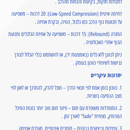
לתנודות חזקות, בקיעות והנחות מהרכב .
דחיסה איטית (Low-Speed Compression): 20 דרגות – משפיעה
על תנועות גוף הרכב כמו גלגול, הטיה, ובקרת אחיזה .
החזרה (Rebound): 15 דרגות – משפיעה על אחיזת הגלגלים ותנועת
הגוף אחרי האבולוציה .
ניתן לכוונן ללא כלים (באמצעות יד), או להשתמש בכלי הכלול לצורך
נגישות לשיפודי כוונון בעומק .
יתרונות עיקריים
1. כוונון בזמן אמת לפי תנאי הדרך – תוכל להדק, להתרכך או לאזן לפי
מצב הנסיעה בשניות .
2. התמודדות משופרת עם חום – פיזור חום טוב יותר בזכות המיכל
המרוחק, מפחית "fade" לאורך זמן .
3. עמידות וביצועים גבוהים – חומרים איכותיים, מערכת אטימה