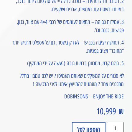
2. תגובה חדה ומהירה – בוכנה גדולה = שליטה טובה יותר ברכב,
במיוחד בשטח עם באמפים, אבנים ושקעים.
3. עמידות גבוהה – מתאים לעומסים של רכבי 4×4 עם ציוד, גגון,
פגושים, כננת וכו’.
4. תחושה יציבה בכביש – לא רק בשטח, גם על אספלט מרגיש יותר
“מחובר” ויציב בפניות.
5. בולם קדמי מתכוונן ברמות גובה (נעשה על ידי המתקין)
לא סגורים על המשקלים שאותם תעמיסו ? יש לכם טמבון ברזל?
מתכננים אחד ? מוזמנים להתייעץ איתנו לפני הרכישה !
DOBINSONS – ENJOY THE RIDE
10,999
₪
הוספה לסל