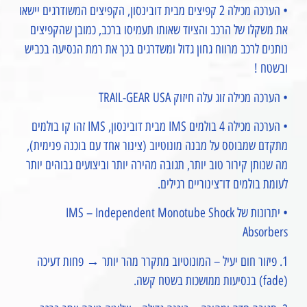
• הערכה מכילה 2 קפיצים מבית דובינסון, הקפיצים המשודרגים יישאו
את משקלו של הרכב והציוד שאותו תעמיסו ברכב, כמובן שהקפיצים
נותנים לרכב מרווח גחון גדול ומשדרגים בכך את רמת הנסיעה בכביש
ובשטח !
• הערכה מכילה זוג עלה חיזוק TRAIL-GEAR USA
• הערכה מכילה 4 בולמים IMS מבית דובינסון, IMS זהו קו בולמים
מתקדם שמבוסס על מבנה מונוטיוב (צינור אחד עם בוכנה פנימית),
מה שנותן קירור טוב יותר, תגובה מהירה יותר וביצועים גבוהים יותר
לעומת בולמים דו־צינוריים רגילים.
• יתרונות של IMS – Independent Monotube Shock
Absorbers
1. פיזור חום יעיל – המונוטיוב מתקרר מהר יותר → פחות דעיכה
(fade) בנסיעות ממושכות בשטח קשה.