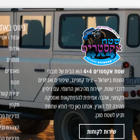
ניווט באת
עמוד ראשי
אודות
מותגים
שטח אקסטרים 4×4
מאמרים
הוא הבית של חובבי
השטח בישראל – ציוד קמפינג, שיפורים ואביזרים
חנות
לרכבי שטח, ישירות מהיבואן הרשמי. עם ניסיון
יצירת קשר
מקצועי, אהבה אמיתית להרפתקאות ואספקה
תקנון
מהירה לכל הארץ, אנחנו כאן כדי לוודא שתמיד
תגיע לשטח מוכן.
מדיניות פר
הצהרת נגי
שירות לקוחות
מדיניות הח