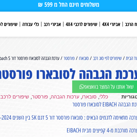
משלוחים חינם החל מ 599 ₪
ח הרכב
אביזרי 4X4
שיפורים לרכבי 4X4
אביזרי רכב
כלי עבודה
שיפורים לפ
ד הבית
/
שיפורים לפי סוג רכב
/
סובארו
/
פורסטר
/ ערכת הגבהה לסובארו פורסטר דור 5 Eibach⁩
רכת הגבהה לסובארו פורסטר דור 5 h
שאל אותנו על המוצר בוואצאפ
גוריות
כללי
,
סובארו
,
ערכות הגבהה
,
פורסטר
,
שיפורים לרכבי X4
גבהה EIBACH לסובארו פורסטר
ה מתאימה לדגמים הבאים : סובארו פורסטר דור 5 דגם SK בין השנים 2019-2024
 מורכבת מ-4 קפיצים מבית EIBACH