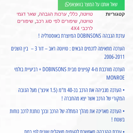
שאל אותנו על המוצר בוואצאפ
קטגוריות
טויוטה
,
כללי
,
ערכות הגבהה
,
שאר דגמי
טויוטה
,
שיפורים לפי סוג רכב
,
שיפורים
לרכבי 4X4
ערכת הגבהה DOBINSONS המיוצרת באוסטרליה !
הערכה מתאימה לדגמים הבאים : טויוטה ראב – דור 3 – בין השנים
2006-2011
הערכה מורכבת מ-4 קפיצים מבית DOBINSONS + רביעיית בולמי
MONROE
• הערכה מגביהה את הרכב בכ-40 מ"מ (1.5 אינצ') מעל הגובה
המקורי של הרכב אשר יצא מהחברה !
• הערכה מאריכה את מהלך המתלה של הרכב ובכך נותנת לרכב נוחות
בשטח !
• ערכת ההגבהה מאפשרת להעמיס משקלים שונים לפי רמת