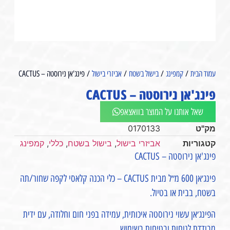
עמוד הבית
/
קמפינג
/
בישול בשטח
/
אביזרי בישול
/ פינג'אן נירוסטה – CACTUS
פינג'אן נירוסטה – CACTUS
שאל אותנו על המוצר בוואצאפ
מק"ט
0170133
קטגוריות
אביזרי בישול
,
בישול בשטח
,
כללי
,
קמפינג
פינג'אן נירוסטה – CACTUS
פינג׳אן 600 מ״ל מבית CACTUS – כלי הכנה קלאסי לקפה שחור/תה
בשטח, בבית או בטיול.
הפינג׳אן עשוי נירוסטה איכותית, עמידה בפני חום וחלודה, עם ידית
מבודדת לנוחות ובטיחות בשימוש.