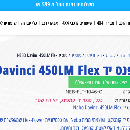
משלוחים חינם החל מ 599 ₪
ח הרכב
אביזרי 4X4
שיפורים לרכבי 4X4
אביזרי רכב
כלי עבודה
שיפורים לפ
ד הבית
/
קמפינג
/
תאורת שטח
/
פנסי יד
/ פנס יד NEBO Davinci 450LM Flex
יד NEBO Davinci 450LM Flex
שאל אותנו על המוצר בוואצאפ
"ט
NEB-FLT-1046-G
גוריות
כללי
,
פנסי יד
,
קמפינג
,
תאורת שטח
Nebo Davinci 450LM F
ולה). אידיאלי לשטח, קמפינג, רכב וחירום.