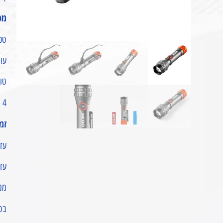
מפ
טכנולוגיית ower
עוצמת 
טווח ה
4 מצבי תאורה: Turbo / גבוה / נמוך / Strobe.
זמ
עד כ-2.5 שעות במצב
עד כ-5.5 שעות במצב
מנג
בסי