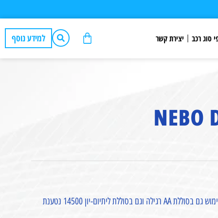
למידע נוסף
י סוג רכב
יצירת קשר
פנס יד קומפקטי ועוצמתי מבית Nebo, עם טכנולוגיית Flex-Power שמאפשרת שימוש גם בסוללת AA רגילה וגם בסוללת ליתיום-יון 14500 נטענת