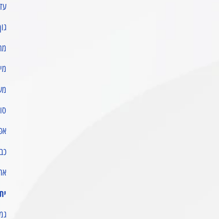
עדש
גוף
מחו
מידות: כ-
משקל
סוללה כל
אפש
כבל טע
אחר
ית
גמי