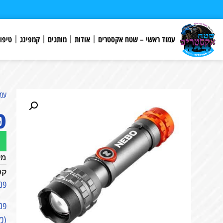
לתוכן
עמוד ראשי – שטח אקסטרים
אודות
מותגים
קמפינג
טיפו
עמו
פנס 
מק
קט
פנס יד lex
(כל