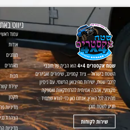
ניווט באת
עמוד ראשי
אודות
מותגים
שטח אקסטרים 4×4
מאמרים
הוא הבית של חובבי
השטח בישראל – ציוד קמפינג, שיפורים ואביזרים
חנות
לרכבי שטח, ישירות מהיבואן הרשמי. עם ניסיון
יצירת קשר
מקצועי, אהבה אמיתית להרפתקאות ואספקה
תקנון
מהירה לכל הארץ, אנחנו כאן כדי לוודא שתמיד
תגיע לשטח מוכן.
מדיניות פר
הצהרת נגי
שירות לקוחות
מדיניות הח