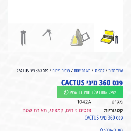
עמוד הבית
/
קמפינג
/
תאורת שטח
/
פנסים נייחים
/ פנס 360 מיני CACTUS
פנס 360 מיני CACTUS
שאל אותנו על המוצר בוואצאפ
מק"ט
1042A
קטגוריות
פנסים נייחים
,
קמפינג
,
תאורת שטח
פנס 360 מיני CACTUS
סוג תאורה: לד