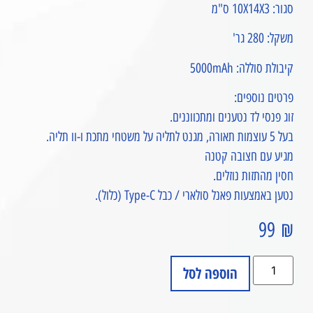
סגור: 10X14X3 ס"מ
משקל: 280 גר'
קיבולת סוללה: 5000mAh
פרטים נוספים:
זוג פנסי לד נטענים ומתכווננים.
בעל 5 עוצמות תאורה, מגנט לתליה על משטחי מתכת ו-וו תליה.
מגיע עם חצובה קטנה
חסין מהתזות נוזלים.
נטען באמצעות פאנל סולארי / כבל Type-C (כלול).
99
₪
הוספה לסל