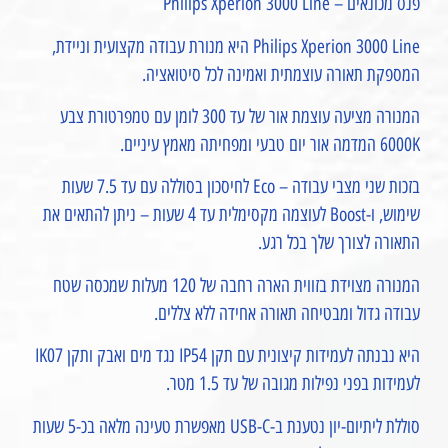
פנס מכונאים – Philips Xperion 3000 Line
Philips Xperion 3000 Line היא מנורת עבודה מקצועית וניידת,
המספקת תאורה עוצמתית ואמינה לכל סיטואציה.
המנורה מציעה עוצמת אור של עד 300 לומן עם טמפרטורת צבע
6000K המדמה אור יום טבעי ומפחיתה מאמץ עיניים.
בזכות שני מצבי עבודה – Eco לחיסכון בסוללה עם עד 7.5 שעות
שימוש, ו-Boost לעוצמה מקסימלית עד 4 שעות – ניתן להתאים את
התאורה לצורך שלך בכל רגע.
המנורה מצוידת בזווית הארה רחבה של 120 מעלות שמכסה שטח
עבודה גדול ומבטיחה תאורה אחידה ללא צללים.
היא נבנתה לעמידות קיצונית עם תקן IP54 נגד מים ואבק ותקן IK07
לעמידות בפני נפילות מגובה של עד 1.5 מטר.
סוללת ליתיום-יון נטענת ב-USB-C מאפשרת טעינה מלאה בכ-5 שעות