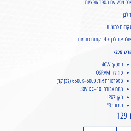
נס מגיע עם מספר אופציות
 לבן
 אור לבן + 4 נקודות כתומות
רט טכני
הספק: 40W
סוג לד: OSRAM
טמפרטורת אור: 6000–6500K (לבן קר)
מתח עבודה: 10–30V DC
תקן IP67
מידות: 3"
129