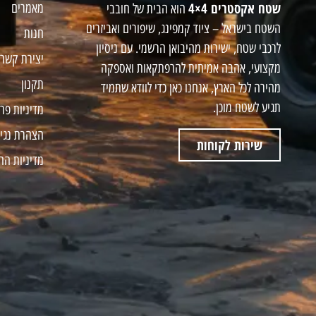
שטח אקסטרים 4×4
מאמרים
הוא הבית של חובבי
השטח בישראל – ציוד קמפינג, שיפורים ואביזרים
חנות
לרכבי שטח, ישירות מהיבואן הרשמי. עם ניסיון
יצירת קשר
מקצועי, אהבה אמיתית להרפתקאות ואספקה
תקנון
מהירה לכל הארץ, אנחנו כאן כדי לוודא שתמיד
תגיע לשטח מוכן.
מדיניות פר
הצהרת נגי
שירות לקוחות
מדיניות הח