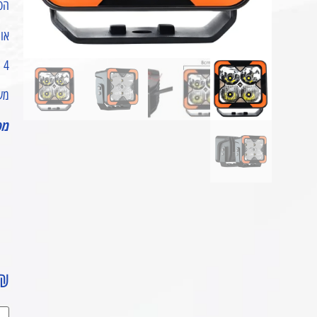
הפ
אור
4 נקודות כתומות
משולב
מפ
₪