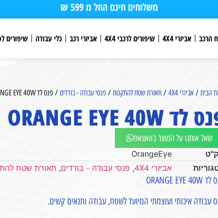
משלוחים חינם החל מ 599 ₪
ח הרכב
אביזרי 4X4
שיפורים לרכבי 4X4
אביזרי רכב
כלי עבודה
שיפורים לפ
ד הבית
/
אביזרי 4X4
/
תאורת שטח להתקנות
/
פנסי עבודה - בודדים
/ פנס לד ORANGE EYE 40W
 לד ORANGE EYE 40W
שאל אותנו על המוצר בוואצאפ
"ט
OrangeEye
גוריות
אביזרי 4X4
,
פנסי עבודה - בודדים
,
תאורת שטח להתק
ORANGE EYE 40W
 עבודה איכותי ועוצמתי המיועד לשטח, עבודה ותנאים קשים.