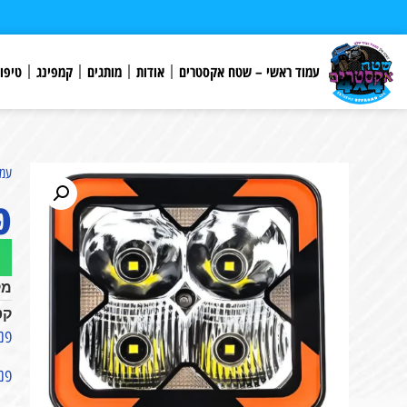
לתוכן
עמוד ראשי – שטח אקסטרים
אודות
מותגים
קמפינג
טיפו
עמו
פנס
מק
קט
פנס לד 
פנס