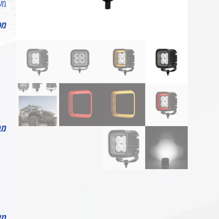
משל
מפ
מב
מי