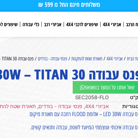
משלוחים חינם החל מ 599 ₪
ח הרכב
אביזרי 4X4
שיפורים לרכבי 4X4
אביזרי רכב
כלי עבודה
שיפורים לפ
ד הבית
/
אביזרי 4X4
/
תאורת שטח להתקנות
/
פנסי עבודה - בודדים
/ פנס עבודה LED 30W – TITAN 30
 עבודה LED 30W – TITAN 30
שאל אותנו על המוצר בוואצאפ
"ט
SEC2058-FLO
גוריות
אביזרי 4X4
,
פנסי עבודה - בודדים
,
תאורת שטח להתק
LED 30 – אלומת FLOOD רחבה עם תאורת מיקום
 עבודה איכותי ועוצמתי המיועד לשטח, עבודה ותנאים קשים.