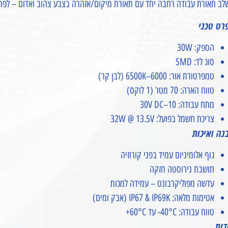
ב תאורת עבודה רחבה יחד עם תאורת מיקום/אזהרה בצבע צהוב ואדום – לפתרון
רט טכני
הספק: 30W
סוג לד: SMD
טמפרטורת אור: 6000–6500K (לבן קר)
טווח הארה: 70 מטר (1 לוקס)
מתח עבודה: 10–30V DC
צריכת חשמל בפועל: 32W @ 13.5V
נה ואיכות
גוף אלומיניום עמיד בפני קורוזיה
תושבת נירוסטה חזקה
עדשה מפוליקרבונט – עמידה למכות
אטימות מלאה: IP67 & IP69K (אבק ומים)
טווח עבודה: ‎-40°C עד ‎+60°C
דות