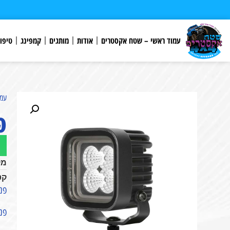
לתוכן
עמוד ראשי – שטח אקסטרים
אודות
מותגים
קמפינג
טיפו
עמו
פנס
מק
קט
פנס עבודה W
פנס