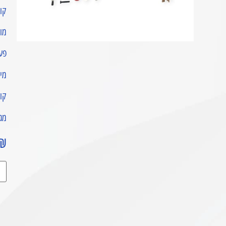
קו
מות
פעו
מיו
קומ
מגי
₪