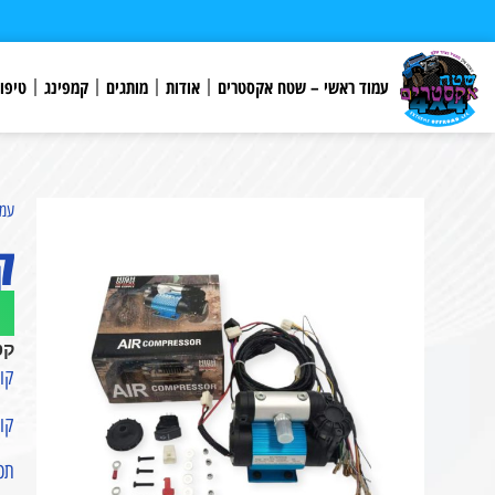
לתוכן
עמוד ראשי – שטח אקסטרים
אודות
מותגים
קמפינג
טיפו
עמו
ק
קט
קומ
קומ
תכו