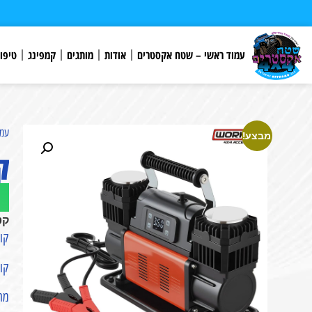
לתוכן
עמוד ראשי – שטח אקסטרים
אודות
מותגים
קמפינג
טיפו
עמו
מבצע!
קומ
קט
קומפרסור 300 ליט
קומ
מחפ