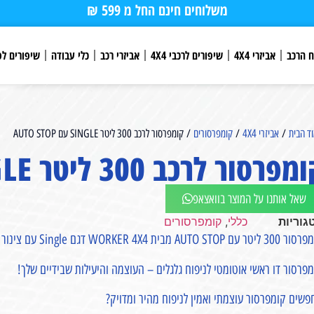
משלוחים חינם החל מ 599 ₪
ח הרכב
אביזרי 4X4
שיפורים לרכבי 4X4
אביזרי רכב
כלי עבודה
שיפורים לפ
ד הבית
/
אביזרי 4X4
/
קומפרסורים
/ קומפרסור לרכב 300 ליטר SINGLE עם AUTO STOP
פרסור לרכב 300 ליטר SINGLE עם AUTO STOP
שאל אותנו על המוצר בוואצאפ
גוריות
כללי
,
קומפרסורים
ר עם AUTO STOP מבית WORKER 4X4 דגם Single עם צינור אחד
פרסור דו ראשי אוטומטי לניפוח גלגלים – העוצמה והיעילות שבידיים שלך!
שים קומפרסור עוצמתי ואמין לניפוח מהיר ומדויק?