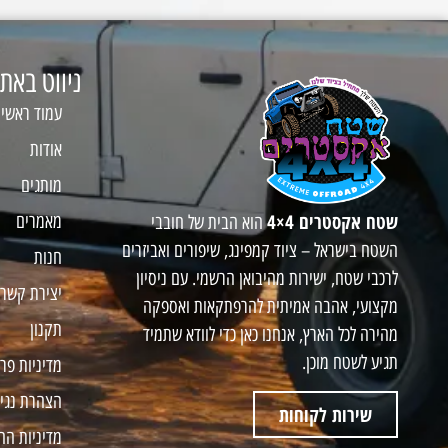
ניווט באת
עמוד ראשי
אודות
מותגים
שטח אקסטרים 4×4
מאמרים
הוא הבית של חובבי
השטח בישראל – ציוד קמפינג, שיפורים ואביזרים
חנות
לרכבי שטח, ישירות מהיבואן הרשמי. עם ניסיון
יצירת קשר
מקצועי, אהבה אמיתית להרפתקאות ואספקה
תקנון
מהירה לכל הארץ, אנחנו כאן כדי לוודא שתמיד
תגיע לשטח מוכן.
מדיניות פר
הצהרת נגי
שירות לקוחות
מדיניות הח