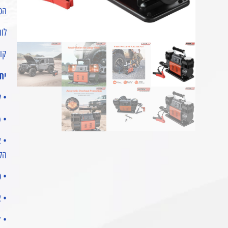
הכיר
לוח
קומ
ית
• לחץ מק
• ספיקה
• צ
הל
• כבל חשמ
• צינור או
• ק