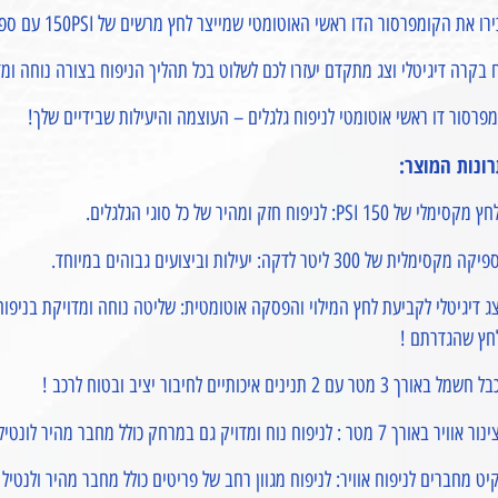
ו את הקומפרסור הדו ראשי האוטומטי שמייצר לחץ מרשים של 150PSI עם ספיקה מדהימה של 300 ליטר לדקה!
 בקרה דיגיטלי וצג מתקדם יעזרו לכם לשלוט בכל תהליך הניפוח בצורה נוחה ומד
פרסור דו ראשי אוטומטי לניפוח גלגלים – העוצמה והיעילות שבידיים שלך!
רונות המוצר:
סימלי של 150 PSI: לניפוח חזק ומהיר של כל סוגי הגלגלים.
 מקסימלית של 300 ליטר לדקה: יעילות וביצועים גבוהים במיוחד.
ג דיגיטלי לקביעת לחץ המילוי והפסקה אוטומטית: שליטה נוחה ומדויקת בניפו
חץ שהגדרתם !
ל באורך 3 מטר עם 2 תנינים איכותיים לחיבור יציב ובטוח לרכב !
ויר באורך 7 מטר : לניפוח נוח ומדויק גם במרחק כולל מחבר מהיר לונטיל.
יט מחברים לניפוח אוויר: לניפוח מגוון רחב של פריטים כולל מחבר מהיר ולנטיל 