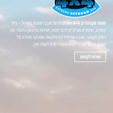
שטח אקסטרים 4×4
הוא הבית של חובבי השטח בישראל – ציוד
קמפינג, שיפורים ואביזרים לרכבי שטח, ישירות מהיבואן הרשמי. עם
ניסיון מקצועי, אהבה אמיתית להרפתקאות ואספקה מהירה לכל
הארץ, אנחנו כאן כדי לוודא שתמיד תגיע לשטח מוכן.
שירות לקוחות