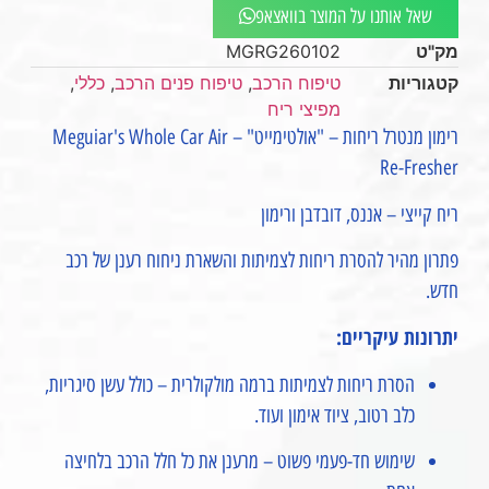
שאל אותנו על המוצר בוואצאפ
מק"ט
MGRG260102
קטגוריות
טיפוח הרכב
,
טיפוח פנים הרכב
,
כללי
,
מפיצי ריח
רימון מנטרל ריחות – "אולטימייט" – Meguiar's Whole Car Air
Re-Fresher
ריח קייצי – אננס, דובדבן ורימון
פתרון מהיר להסרת ריחות לצמיתות והשארת ניחוח רענן של רכב
חדש.
יתרונות עיקריים:
הסרת ריחות לצמיתות ברמה מולקולרית – כולל עשן סיגריות,
כלב רטוב, ציוד אימון ועוד.
שימוש חד-פעמי פשוט – מרענן את כל חלל הרכב בלחיצה