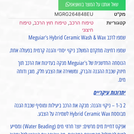
שאל אותנו על המוצר בוואצאפ
מק"ט
MGRG264848EU
קטגוריות
טיפוח הרכב
,
טיפוח חוץ הרכב
,
טיפוח
חיצוני
שמפו לרכב Meguiar's Hybrid Ceramic Wash & Wax
שמפו רחיצה מתקדם המשלב ניקוי יסודי והגנה קרמית בפעולה אחת.
הנוסחה החדשנית של Meguiar's מנקה בעדינות את הרכב תוך
חיזוק שכבת ההגנה והברק, ומשאירה את הצבע חלק, מוגן ודוחה
מים.
יתרונות עיקריים
2 ב-1 – ניקוי והגנה: מנקה את הרכב ביעילות ומוסיף שכבת הגנה
מבוססת Hybrid Ceramic Wax לשמירה על הצבע.
אפקט דחיית מים מרשים: יוצר חרוזי מים (Water Beading) ומסייע