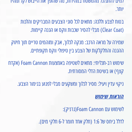
למים להתגלגל מהמשטח במהירות, מה שהופך את הייבוש לקל ומהיר
יותר.
בטוח לצבע וללכה: מתאים לכל סוגי הצבעים המבריקים והלכות
(Clear Coat) מבלי להסיר שכבות ווקס או הגנה קיימות.
שמירה על מראה הרכב: מנקה לכלוך, אבק ומזהמים טריים תוך חיזוק
ההגנה והחלקלקות של הצבע בין טיפולי ווקס תקופתיים.
שימוש רב-תכליתי: מתאים לשטיפה באמצעות Foam Cannon (אקדח
קצף) או בשיטת הדלי המסורתית.
ניקוי עדין ויעיל: מסיר לכלוך ומשקעים מבלי לפגוע בגימור הצבע.
הוראות שימוש
לשימוש עם Foam Cannon(גרניק):
לדלל ביחס של 1:6 (חלק אחד חומר ל-6 חלקי מים).