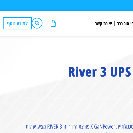
למידע נוסף
י סוג רכב
יצירת קשר
האריכו בקלות את השהייה בשטח והתמודדו עם הפסקות חשמל בעזרת GaN. עם טכנולוגיית X-GaNPower פורצת הדרך, ה-RIVER 3 מציע יעילות