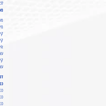
לכל
מפ
משקל
מידות 55
קיבולת Ah
קישוריות
Hz
עצמ
קישוריות TH
עצמ
דג
כנ
כניסת AC (רשת החש
כניסת
כניסת