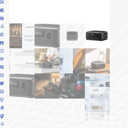
אנר
מפע
הש
ה-RIVER 3 מפעיל בקלות 90% מהמכשירים החיוניים עם 300W, ובזכות טכנולוגיית X-Boost מפעי
מכשי
פתרון UPS מהי
שמ
השק
עמ
שקט
עם פיזו
קול של פחות מ-
ה-RIVER 3 מהפכני ביעילות האנרג
קטן ב-30%