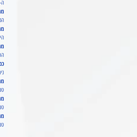
ה-RIVER 3 תומך בקישוריות WIFI ו-LUETOOTH
מהן
הכניסות
מהן
היציאות 
מהו
הסוללה ב-R 3
כמה
ניתן לבצ
מהן
טמפ
מהן
טמפרטו
מהי
טמפ