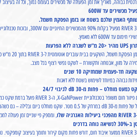
גטית גבוהה, מאריך את זמן הפעולה של מכשירים בעומס נמוך, וכל זה בעיצוב
יל מכשירים עד 600W
ותף האמין שלכם בשטח או בזמן הפסקת חשמל.
ל גם
רי חימום עד 600W ללא מאמץ.
ר <20 מ"ש לשגרה ללא הפרעות
בזמן הפסקת חש
ירה על מזון, אבטחה ותקשורת – לשקט נפשי רצוף בכל מצב.
עה חד-פעמית שמחזיקה 10 שנים
ידות גבוהה במיוחד לשימוש בשטח ללא דאגות
 כמעט מוחלט – פחות מ-30 dB לגיבוי 24/7
ר חום משופר בטכנולוגיית X-GaNPower, ה-RIVER 3 פועל ברמת שקט כמו בספרייה, עם עוצמת
30 dB במרחק של 0.5 מטר. שקט מוחלט ביום ובלילה – גם כשהמכשיר פועל ללא הפסקה.
יה שלו
, ומספק פי שניים זמן פעולה למכשירים בעומס של עד 
 לנשיאה נוחה בדרכים
ה-RIVER 3 ממזער איבוד חום, דורש פחות מקום קירור ותומך בעיצוב קומפקטי