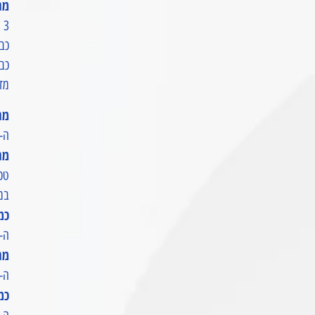
מה
 3
כבל
כבל
מד
מהו ה-UPS
ה-RIVER 3 UPS הוא תחנת כוח ניידת קומפקטית אך עוצמתית המיועדת להארכת השהייה בשטח ולהתמודדות עם הפסקות 
מה ה
במי
כמה קטן
ה-RIVER 3 קטן ב-30% ממכשירים דומים, מה שמאפשר נשיאה נוחה בדרכים ואחסון במקומות קטנים כמו ארון או 
מהי
ה-RIVER 3 פועל ברמת שקט של פחות מ-30 dB, מה שמקביל לרמת שקט כמו בספרי
כמה