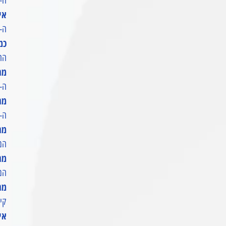
ה-RIVER 3 נטען מ-0 ל-100% תוך שעה אחת בלבד באמצעות טכנולוגיית Stream
איל
ה-RIVER 3 ניתן לטעינה באמצעות פאנל סולארי (110W), פאנל מתקפל (45W), מצבר רכב, או גנר
כמה
ההשקעה ב-VER 3
מהי
ה-RIVER 3 יכול להפעיל מכשירים עד 600W, כולל 90% מהמכשירים החיוניים בעוצמה של W
מהו פ
ה-RIVER 3 מציע פתרון UPS מהיר של פחות מ-20 מ"ש, המאפשר מעבר אוטומטי לשימוש בו בזמן הפסקת ח
מהו
המשקל 
מהן
המידות 
מהי
קיבו
איל