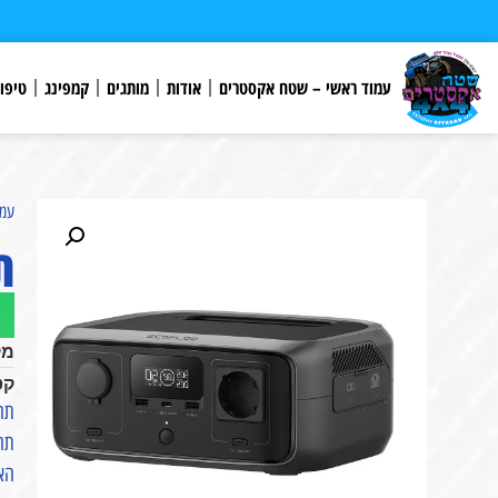
לתוכן
עמוד ראשי – שטח אקסטרים
אודות
מותגים
קמפינג
טיפו
עמו
תח
מק
קט
תחנת
תחנת כ