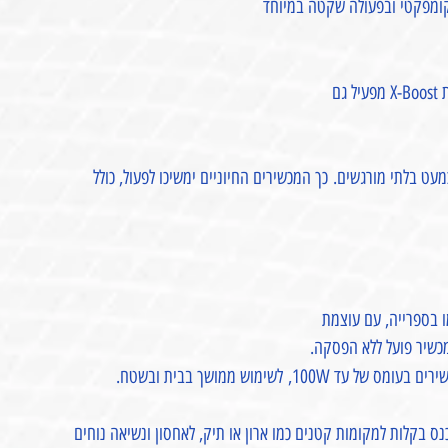
 קומפקטי ובפעולה שקטה במיוחד
מל, השקעים בבית עוברים אוטומטית ל-RIVER 3 בתוך 20 מ"ש כמעט בלתי מורגשים. כך המכשירים החיוניים ימשיכו לפעול, כולל
100W, לשימוש ממושך בבית ובשטח.
. נכנס בקלות למקומות קטנים כמו ארון או תיק, לאחסון ונשיאה נוחים