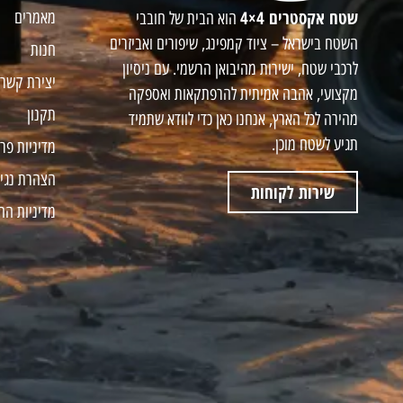
שטח אקסטרים 4×4
מאמרים
הוא הבית של חובבי
השטח בישראל – ציוד קמפינג, שיפורים ואביזרים
חנות
לרכבי שטח, ישירות מהיבואן הרשמי. עם ניסיון
יצירת קשר
מקצועי, אהבה אמיתית להרפתקאות ואספקה
תקנון
מהירה לכל הארץ, אנחנו כאן כדי לוודא שתמיד
תגיע לשטח מוכן.
מדיניות פר
הצהרת נגי
שירות לקוחות
מדיניות הח