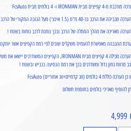
רכבת מ-4 קפיצים מבית IRONMAN ו- 4 בולמים מבית FcsAuto
 מגביהה את הרכב בכ-40 מ"מ (1.5 אינצ') מעל הגובה המקורי של הרכב אשר יצא מהחברה !
הערכה מאריכה את מהלך המתלה של הרכב ובכך נותנת לרכב נוחות בשטח !
ערכת ההגבהה מאפשרת להעמיס משקלים שונים לפי רמת הקפיצים אשר יותקנו ל
• הערכה מכילה 4 קפיצים מבית IRONMAN, הקפיצים ה
ב מרווח גחון גדול ומשדרגים בכך את רמת הנסיעה בכביש ובשטח !
הערכה כוללת 4 בולמים (זוג קדמיים+זוג אחוריים) FcsAuto
ן להוסיף מאריכי בולמים בתוספת תשלום
4,999