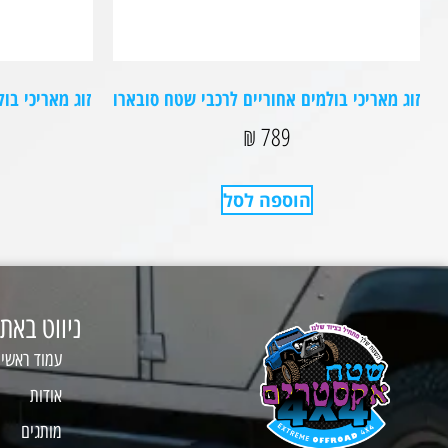
זוג מאריכי בולמים אחוריים לרכבי שטח סובארו⁩
זוג מאריכי בו
₪
789
הוספה לסל
ניווט באת
עמוד ראשי
אודות
מותגים