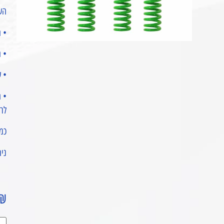
הערכה מו
• הערכה
• 
• 
לרכ
כמו כן 
נית
₪