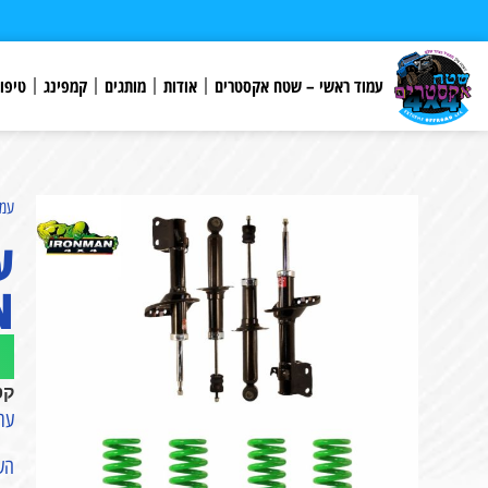
לתוכן
עמוד ראשי – שטח אקסטרים
אודות
מותגים
קמפינג
טיפו
עמו
N
קט
ערכת ה
הערכ