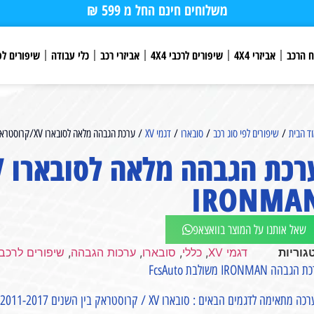
משלוחים חינם החל מ 599 ₪
ח הרכב
אביזרי 4X4
שיפורים לרכבי 4X4
אביזרי רכב
כלי עבודה
שיפורים לפ
ד הבית
/
שיפורים לפי סוג רכב
/
סובארו
/
דגמי XV
/ ערכת הגבהה מלאה לסובארו XV/קרוסטראק IRONMAN
IRONMA
שאל אותנו על המוצר בוואצאפ
גוריות
דגמי XV
,
כללי
,
סובארו
,
ערכות הגבהה
,
שיפורים לרכבי X4
גבהה IRONMAN משולבת FcsAuto
ה מתאימה לדגמים הבאים : סובארו XV / קרוסטראק בין השנים 2011-2017