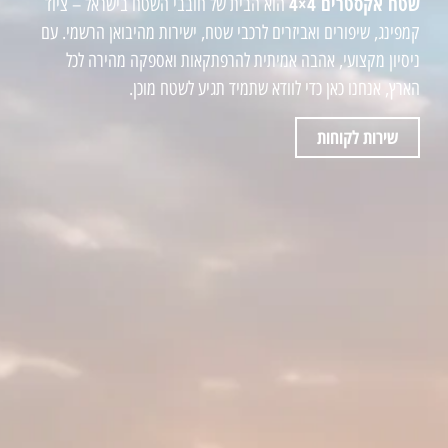
שטח אקסטרים 4×4
הוא הבית של חובבי השטח בישראל – ציוד
קמפינג, שיפורים ואביזרים לרכבי שטח, ישירות מהיבואן הרשמי. עם
ניסיון מקצועי, אהבה אמיתית להרפתקאות ואספקה מהירה לכל
הארץ, אנחנו כאן כדי לוודא שתמיד תגיע לשטח מוכן.
שירות לקוחות